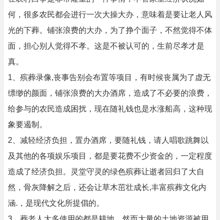
何，很多农民都会进行一次大操大办，意味着是要让老人风
光的下葬。铺张浪费的大办，为了挣个面子，不然觉得不体
面，担心别人觉得不孝。这是不被认可的，生前尽孝才是
真。
1、殡葬录像,丧事告别会布置等项目，有时候丧属为了虚无
缥缈的颜面，铺张浪费的大办酒席，造成了不必要的浪费，
给参与的农民造成困扰，现在随礼钱也是水涨船高，这种现
象要遏制。
2、减轻经济负担，置办酒席，要随礼钱，请人唱歌跳舞以
及其他的各项娱乐项目，都是要花费不少资金的，一定程度
造成了经济负担。灵堂守灵的绿色殡葬让逝者回归了大自
然，骨灰降解之后，还会让草木茁壮成长,丰富殡葬文化内
涵.，是现代文化所提倡的。
3、葬老人大多使用的都是耕地，然而大量的土地资源被用