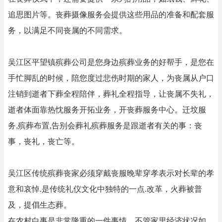
追思图片等。丧葬摄像服务会提供这些用品的准备和配套服
务，以满足不同丧属的不同需求。
吴江区平望镇殡葬公司是您身边殡葬业务的好帮手，是您在
手忙脚乱的时候，陪您度过悲伤时期的家人，为丧属从户口
注销到逝者下葬全程陪伴，葬礼全程指导，让丧属不失礼，
逝者体面靠热忱服务开拓业务，开丧葬服务中心。迁坟服
务,殡葬布置,告别会葬礼殡葬服务是跟逝者有关的事：丧
事，丧礼，丧亡等。
吴江区传统殡葬丧家必须穿戴丧服晚辈穿孝表示对长辈的孝
意和哀悼.是传统礼仪文化中独特的一点.改革，火葬被普
及，提倡生态葬。
在农村白事是非常隆重的一件事情，不管家里经济状况如