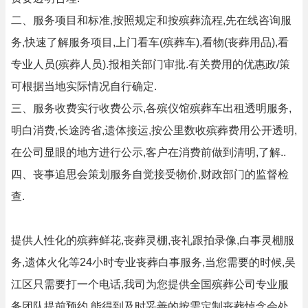
二、服务项目和标准,按照规定和按殡葬流程,先在线咨询服
务,快速了解服务项目,上门看车(殡葬车),看物(丧葬用品),看
专业人员(殡葬人员).报相关部门审批.有关费用的优惠政/策
可根据当地实际情况自行确定.
三、服务收费实行收费公示,各殡仪馆殡葬车出租透明服务,
明白消费,长途跨省,遗体接运,按公里数收殡葬费用公开透明,
在公司显眼的地方进行公示,客户在消费前做到清明,了解..
四、丧事追思会策划服务自觉接受物价,财政部门的监督检
查.
提供人性化的殡葬鲜花,丧葬灵棚,丧礼跟拍录像,白事灵棚服
务,遗体火化等24小时专业丧葬白事服务,当您需要的时候,吴
江区只需要打一个电话,我司为您提供全国殡葬公司专业服
务团队提前预约,能得到及时妥善的按需定制丧葬悼念会处