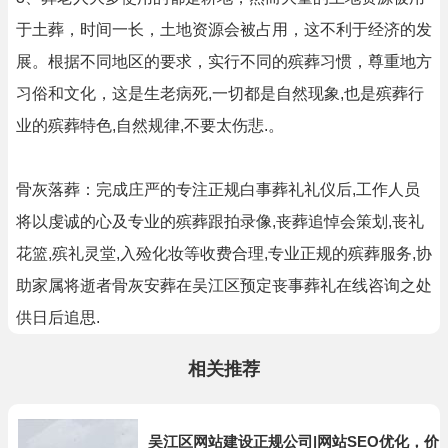
于土葬，时间一长，土地资源会被占用，这不利于经济的发
展。根据不同地区的要求，实行不同的殡葬习惯，尊重地方
习俗和文化，这是生老病死,一切都是自然现象,也是殡葬行
业的殡葬特色,自然规律,不要太伤悲.。
骨灰落葬：完成庄严的专注正规白事葬礼礼仪后,工作人员
将以虔诚的心及专业的殡葬跟拍录像,丧葬追悼会策划,丧礼
花篮,殡礼灵堂,入殓化妆等收费合理,专业正规的殡葬服务,协
助家属将逝者骨灰安葬在吴江区预定丧事葬礼在线咨询之处
供日后追思.
相关推荐
吴江区网站建设正规公司|网站SEO优化，价