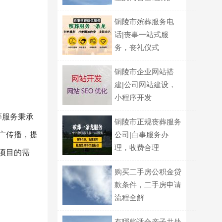
铜陵市殡葬服务电
话|丧事一站式服
务，丧礼仪式
铜陵市企业网站搭
建|公司网站建设，
小程序开发
等服务秉承
铜陵市正规丧葬服务
广传播，提
公司|白事服务办
理，收费合理
项目的需
购买二手房公积金贷
款条件，二手房申请
流程全解
有哪些适合亲子共处