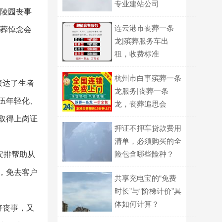
专业建站公司
,陵园丧事
连云港市丧葬一条
丧葬悼念会
龙|殡葬服务车出
租，收费标准
杭州市白事殡葬一条
表达了生者
龙服务|丧葬一条
伍年轻化、
龙，丧葬追思会
取得上岗证
押证不押车贷款费用
清单，必须购买的全
险包含哪些险种？
安排帮助从
，免去客户
共享充电宝的“免费
时长”与“阶梯计价”具
体如何计算？
好丧事，又