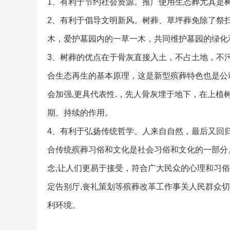
1、有利于节约社会资源。推广使用生态葬尤其是
2、有利于倡导文明新风。树葬、草坪葬免除了祭
木，爱护墓园内的一草一木，共同维护墓园的绿化
3、树葬的优点在于骨灰直接入土，不占土地，不
合生态再生的基本原理，这是新型殡葬特色也是公
会加强,更具代表性.，先人骨灰埋于地下，在上
期、持续的作用。
4、有利于弘扬传统哲学。人来自自然，最后又回
合传统殡葬习俗和文化是社会习俗和文化的一部分
念,让人们更易于接受，符合广大民众的心理和习
定告别厅,丧礼策划等殡葬改革工作事关人民群众
利环境。