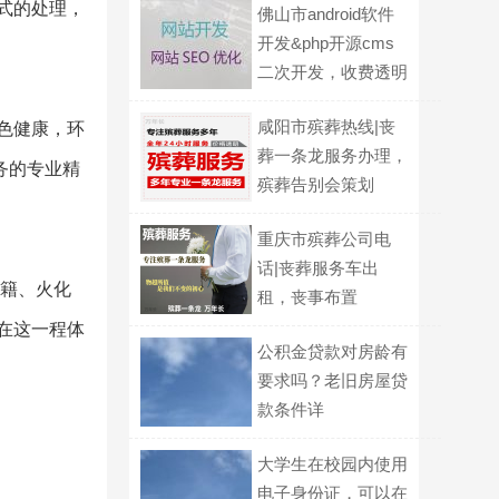
式的处理，
佛山市android软件
开发&php开源cms
二次开发，收费透明
咸阳市殡葬热线|丧
色健康，环
葬一条龙服务办理，
务的专业精
殡葬告别会策划
重庆市殡葬公司电
话|丧葬服务车出
户籍、火化
租，丧事布置
在这一程体
公积金贷款对房龄有
要求吗？老旧房屋贷
款条件详
大学生在校园内使用
电子身份证，可以在