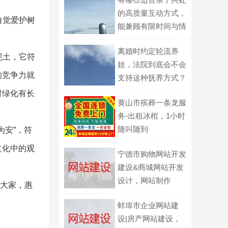
的高质量互动方式，
自觉爱护树
能兼顾有限时间与情
感联结？
离婚时约定轮流养
泥土，它符
娃，法院到底会不会
的竞争力就
支持这种抚养方式？
对绿化有长
黄山市殡葬一条龙服
务-出租冰棺，1小时
随叫随到
为安”，符
文化中的观
宁德市购物网站开发
建设&商城网站开发
设计，网站制作
利大家，惠
蚌埠市企业网站建
设|房产网站建设，