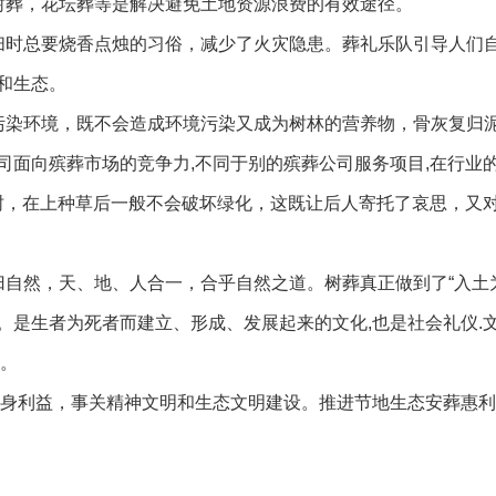
树葬，花坛葬等是解决避免土地资源浪费的有效途径。
扫时总要烧香点烛的习俗，减少了火灾隐患。葬礼乐队引导人们
和生态。
污染环境，既不会造成环境污染又成为树林的营养物，骨灰复归
司面向殡葬市场的竞争力,不同于别的殡葬公司服务项目,在行业
植树，在上种草后一般不会破坏绿化，这既让后人寄托了哀思，又
归自然，天、地、人合一，合乎自然之道。树葬真正做到了“入土
。是生者为死者而建立、形成、发展起来的文化,也是社会礼仪.
俗。
切身利益，事关精神文明和生态文明建设。推进节地生态安葬惠