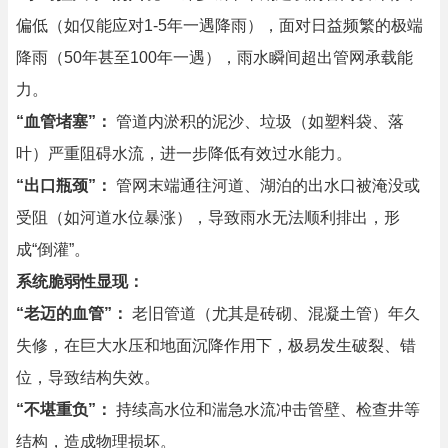
偏低（如仅能应对1-5年一遇降雨），面对日益频繁的极端
降雨（50年甚至100年一遇），雨水瞬间超出管网承载能
力。
“血管堵塞”：
管道内淤积的泥沙、垃圾（如塑料袋、落
叶）严重阻碍水流，进一步降低有效过水能力。
“出口瓶颈”：
管网末端通往河道、湖泊的出水口被淹没或
受阻（如河道水位暴涨），导致雨水无法顺利排出，形
成“倒灌”。
系统脆弱性显现：
“老迈的血管”：
老旧管道（尤其是砖砌、混凝土管）年久
失修，在巨大水压和地面沉降作用下，极易发生破裂、错
位，导致结构失效。
“不堪重负”：
持续高水位和湍急水流冲击管壁、检查井等
结构，造成物理损坏。