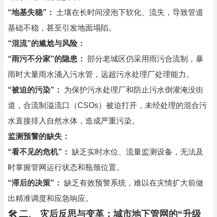
“地基失稳”：
土壤在长时间浸泡下软化、流失，导致管道
基础不稳，甚至引发地面塌陷。
“混流”的尴尬与风险：
“雨污不分家”的隐患：
部分老城区仍采用雨污合流制，暴
雨时大量雨水涌入污水管，远超污水处理厂处理能力。
“被迫的污染”：
为保护污水处理厂和防止污水倒灌淹没街
道，合流制溢流口（CSOs）被迫打开，未经处理的混合污
水直接排入自然水体，造成严重污染。
监测预警的缺失：
“看不见的危机”：
缺乏实时水位、流量监测设备，无法及
时掌握管网运行状态和瓶颈位置。
“滞后的决策”：
缺乏有效预警系统，难以在灾情扩大前做
出精准调度和应急响应。
🛠
二、 灾后反思与变革：城市地下管网的“升级