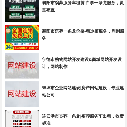
襄阳市殡葬服务车租赁|白事一条龙服务，灵
堂布置
襄阳市殡葬一条龙价格-租冰棺服务，周到服
务
宁德市购物网站开发建设&商城网站开发设
计，网站制作
蚌埠市企业网站建设|房产网站建设，专业建
站公司
连云港市丧葬一条龙|殡葬服务车出租，收费
标准