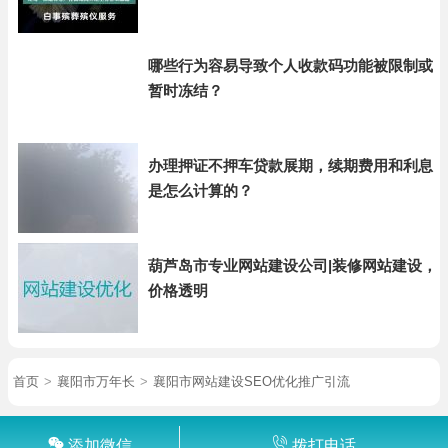
哪些行为容易导致个人收款码功能被限制或
暂时冻结？
办理押证不押车贷款展期，续期费用和利息
是怎么计算的？
葫芦岛市专业网站建设公司|装修网站建设，
价格透明
首页
>
襄阳市万年长
>
襄阳市网站建设SEO优化推广引流
添加微信
拨打电话