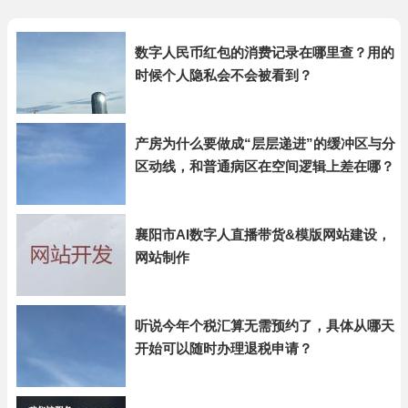
数字人民币红包的消费记录在哪里查？用的
时候个人隐私会不会被看到？
产房为什么要做成“层层递进”的缓冲区与分
区动线，和普通病区在空间逻辑上差在哪？
襄阳市AI数字人直播带货&模版网站建设，
网站制作
听说今年个税汇算无需预约了，具体从哪天
开始可以随时办理退税申请？