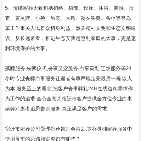
5、传统殡葬大致包括初终、招魂、设床、沐浴、装扮、报
丧、置灵牌、小殓、吊丧、大殓、朝夕哭奠、备椁等等.改
革工作事关人民群众切身利益，事关精神文明和生态文明建
设。从长远来看，推进生态安葬是惠利家庭的大事，更是惠
利环境保护的大事。
殡葬服务,丧葬仪式,丧事灵堂服务,白事策划,迁坟服务等24
小时专业丧葬白事服务让逝者有尊严地走完最后一程.以人
为本,服务至上的理念,把客户丧事葬礼24H在线咨询需求作
为工作的追求.全心全意为宿迁市客户提供全方位专业白事
殡葬对逝者追思告别服务,真正满足客户的需求.
宿迁市殡葬公司受理殡葬告别会策划,丧葬灵棚殡葬服务中
使用灵车的忌讳和讲究都有哪些？