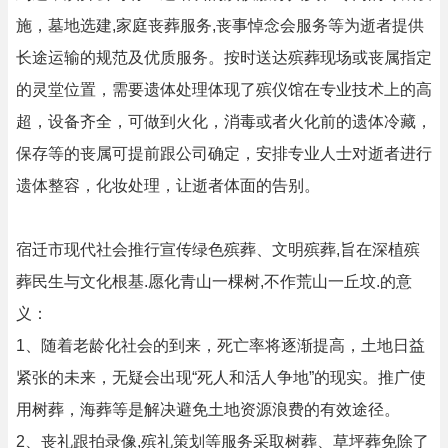
施，墓地选建,家庭丧葬服务,丧事悼念会服务等为逝者提供
长途运输的规范及优质服务。按时送达殡葬现场或丧属指定
的灵堂位置，需要遗体处理体现了殡仪馆在专业技术上的高
超，设备齐全，可做到火化，消毒或者火化前的遗体冷藏，
保存等的丧属可提前跟公司确定，安排专业人士对逝者进行
遗体整容，化妆处理，让逝者体面的告别。
宿迁市现代社会推行宣传绿色殡葬、文明殡葬,旨在深植殡
葬民生与文化根基.愿化青山一棵树,不作荒山一丘坟.的意
义：
1、随着老龄化社会的到来，死亡率将逐渐提高，土地日益
紧张的未来，无疑会出现“死人和活人争地”的现实。推广使
用树葬，海葬等是解决避免土地资源浪费的有效途径。
2、丧礼跟拍录像,殡礼策划等服务采取树葬、草坪葬免除了