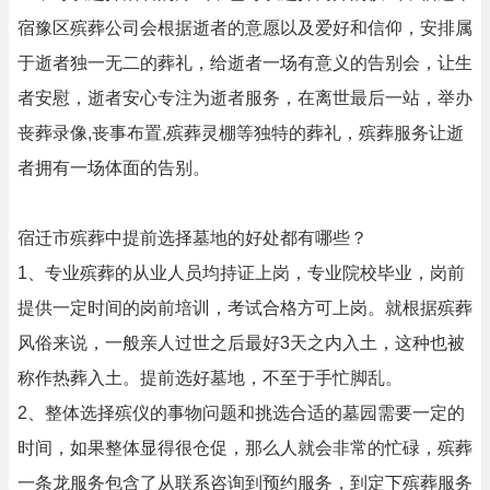
宿豫区殡葬公司会根据逝者的意愿以及爱好和信仰，安排属
于逝者独一无二的葬礼，给逝者一场有意义的告别会，让生
者安慰，逝者安心专注为逝者服务，在离世最后一站，举办
丧葬录像,丧事布置,殡葬灵棚等独特的葬礼，殡葬服务让逝
者拥有一场体面的告别。
宿迁市殡葬中提前选择墓地的好处都有哪些？
1、专业殡葬的从业人员均持证上岗，专业院校毕业，岗前
提供一定时间的岗前培训，考试合格方可上岗。就根据殡葬
风俗来说，一般亲人过世之后最好3天之内入土，这种也被
称作热葬入土。提前选好墓地，不至于手忙脚乱。
2、整体选择殡仪的事物问题和挑选合适的墓园需要一定的
时间，如果整体显得很仓促，那么人就会非常的忙碌，殡葬
一条龙服务包含了从联系咨询到预约服务，到定下殡葬服务