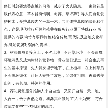
祭扫时总要烧香点烛的习俗，减少了火灾隐患。一束鲜花足
以代表心意，草木皆有情啊。树葬、草坪葬引导人们自觉爱
护树木，爱护墓园内的一草一木，共同维护墓园的绿化和生
态，这是现代推行环保的殡葬在服务行业属于特殊行业,所
提供的内容,均带有殡葬特色,结合传统,现代以及当地文化举
办,满足丧属对殡葬的需求.。
3、树葬骨灰直接入土，不占土地，不污染环境，不会造成
环境污染又成为树林的营养物，骨灰复归泥土，符合生态再
生的基本原理，先人骨灰埋于地下，在上植树，在上种草后
不会破坏绿化，让后人寄托了哀思，又绿化祖国、再造秀美
山河，有长期、持续的作用。
4、葬礼灵堂服务推崇人来自自然，又回归自然，天、地、
人合一，合乎自然之道。树葬真正做到了“入土为安”，符合
传统文化中“世代轮回”的观念。