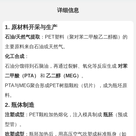
详细信息
1. 原材料开采与生产
石油/天然气提取
：PET塑料（聚对苯二甲酸乙二醇酯）的
主要原料来自石油或天然气。
化工合成
：
石油分馏得到石脑油，再通过裂解、氧化等反应生成
对苯
二甲酸（PTA）
和
乙二醇（MEG）
。
PTA与MEG聚合形成PET树脂颗粒（切片），成为瓶坯原
料。
2. 瓶体制造
注塑成型
：PET颗粒加热熔化，注入模具制成
瓶胚
（预成
型管）。
吹塑成型
：瓶胚加热后，用高压空气吹塑成标准瓶身（如