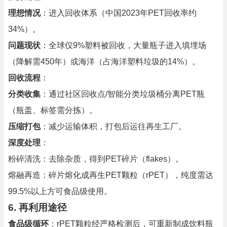
理想情况
：进入回收体系（中国2023年PET回收率约
34%）。
问题现状
：全球仅9%塑料被回收，大量瓶子进入填埋场
（降解需450年）或海洋（占海洋塑料垃圾的14%）。
回收流程
：
分类收集
：通过社区回收点/智能分类垃圾桶分离PET瓶
（瓶盖、标签需分拣）。
压缩打包
：减少运输体积，打包后运往再生工厂。
深度处理
：
粉碎清洗：去除杂质，得到PET碎片（flakes）。
熔融再造：碎片熔化成再生PET颗粒（rPET），纯度需达
99.5%以上方可食品级使用。
6. 再利用途径
食品级循环
：rPET颗粒经严格检测后，可重新制成饮料瓶