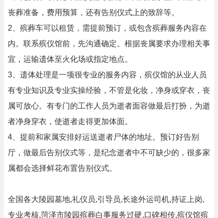
丧葬准备，费用预算，还有告别仪式上的致辞等。
2、殡葬车可以租赁，需提前预订，或包含殡葬服务内容在
内。联系殡仪馆前，先沟通确定。根据丧属要求办理相关事
宜，运输遗体至火化场或指定地点。
3、遗体处理是一项很专业的服务内容，殡仪馆的从业人员
有专业知识及专业实操经验，不管是化妆，净身或穿衣，丧
属可放心。有专门的工作人员为逝者面容做最后打扮，为逝
者净身穿衣，使逝者走得更加体面。
4、提前和家属安排好运送逝者尸体的地址。预订好告别
厅，做最后告别仪式等，是纪念逝者中不可缺少的，很多家
属都会选择鲜花布置告别仪式。
全国各大陵园墓地,礼仪员,引导员,长途外运司机,持证上岗,
专业考核,菏泽市陵园殡葬白事服务过硬,口碑相传,殡仪馆殡