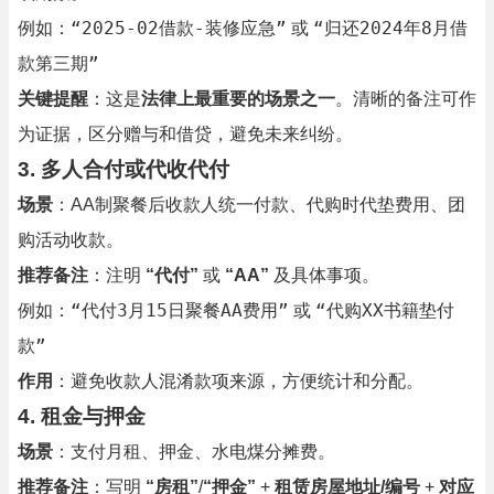
“2025-02借款-装修应急”
“归还2024年8月借
例如：
或
款第三期”
关键提醒
：这是
法律上最重要的场景之一
。清晰的备注可作
为证据，区分赠与和借贷，避免未来纠纷。
3.
多人合付或代收代付
场景
：AA制聚餐后收款人统一付款、代购时代垫费用、团
购活动收款。
推荐备注
：注明
“代付”
或
“AA”
及具体事项。
“代付3月15日聚餐AA费用”
“代购XX书籍垫付
例如：
或
款”
作用
：避免收款人混淆款项来源，方便统计和分配。
4.
租金与押金
场景
：支付月租、押金、水电煤分摊费。
推荐备注
：写明
“房租”
/
“押金”
+
租赁房屋地址/编号
+
对应