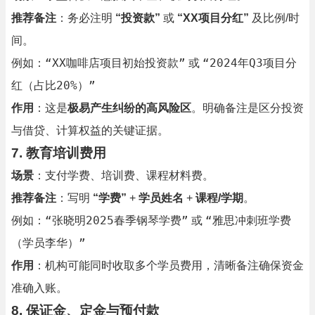
推荐备注
：务必注明
“投资款”
或
“XX项目分红”
及比例/时
间。
“XX咖啡店项目初始投资款”
“2024年Q3项目分
例如：
或
红（占比20%）”
作用
：这是
极易产生纠纷的高风险区
。明确备注是区分投资
与借贷、计算权益的关键证据。
7.
教育培训费用
场景
：支付学费、培训费、课程材料费。
推荐备注
：写明
“学费”
+
学员姓名
+
课程/学期
。
“张晓明2025春季钢琴学费”
“雅思冲刺班学费
例如：
或
（学员李华）”
作用
：机构可能同时收取多个学员费用，清晰备注确保资金
准确入账。
8.
保证金、定金与预付款