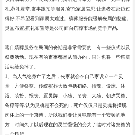
礼,葬礼灵堂,丧事跟拍等服务,寄托家属哀思,让逝者在那边过
得好,不希望看到家属太难过。殡葬服务能缓解丧属的悲痛,
灵堂布置,殡礼布置等是公司面向殡葬市场的竞争产品.
喀什殡葬服务在民间的丧期是非常需要的，有一些仪式以及
祭奠活动。现在有的丧事都是从简办的，同时也将一些祭奠
活动给免掉了。
1、当人气绝身亡了之后，丧家就会在自己家设立一个灵
堂，方便祭奠。传统殡葬大致包括初终、招魂、设床、沐
浴、装扮、报丧、置灵牌、小殓、吊丧、大殓、朝夕哭奠、
备椁等等.认为灵魂是不会死的，死亡仅仅只是灵魂将摆脱
肉体上的一个束缚，所以我们要让灵魂能有一个安顿的地
方，时间久了以后现在的灵堂慢慢的变为了临时对诸祭奠的
一个场所。