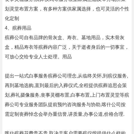
划灵堂布置方案，有多种方案供家属选择，也可灵活的个性
化定制
4、殡葬用品
殡葬公司自有品牌的骨灰盒、寿衣、墓地用品，实木骨灰
盒，精品寿衣等殡葬内容广泛，关于逝者身后的一切事宜，
可放心交给专业人士处理。用品
提出一站式白事服务殡葬公司理念,从临终关怀,到殡仪服务,
再到墓地选购,直到最后的入葬仪式,全程提供殡葬追思会策
划,葬礼摄像服务,丧事灵棚布置,白事布置,上门布置灵堂等殡
葬公司专业服务团队提前预约咨询服务与协助,喀什公司按
需定制丧葬悼念会举办重信誉,讲质量,办事公道,价格合理.
喀什殡葬花费贵不贵,取决于客户需要殡仪馆提供什么样的