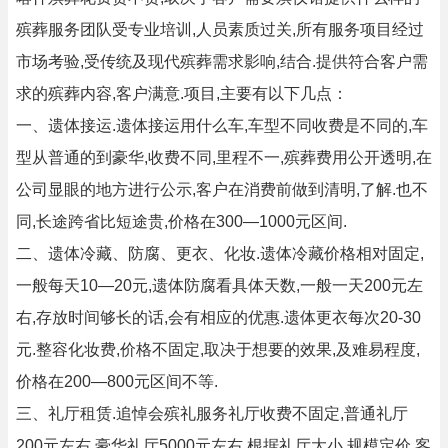
殡葬服务团队受专业培训,人员素质过关,所有服务项目经过
市场考验,受传统及现代殡葬需求影响,结合.提供符合客户需
求的殡葬内容,客户满意.项目,主要有以下几点：
一、遗体接运.遗体接运用什么车,车型不同收费是不同的,车
型从普通的到豪华,收费不同,里程不一,殡葬费用公开透明,在
公司显眼的地方进行公示,客户在消费前做到清明,了解.也不
同,长途跨省比短途贵,价格在300—1000元区间.
二、遗体冷藏、防腐、更衣、化妆.遗体冷藏价格相对固定,
一般每天10—20元,遗体防腐看具体天数,一般一天200元左
右,存放时间够长的话,会有相应的优惠.遗体更衣每次20-30
元.整容化妆费,价格不固定,取决于想要的效果,及难易程度,
价格在200—800元区间不等.
三、礼厅租赁.追悼会殡礼服务礼厅收费不固定,普通礼厅
200元左右,豪华礼厅5000元左右.根据礼厅大小,规模定价,客