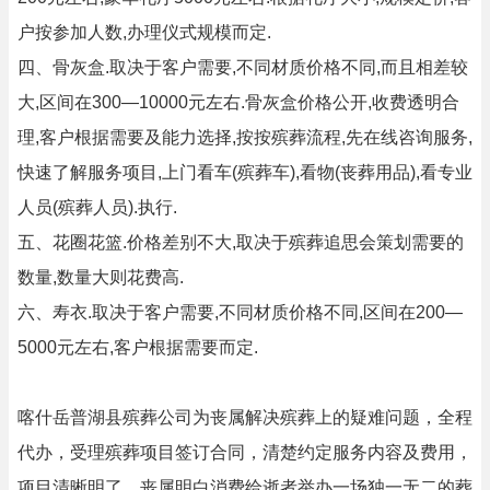
户按参加人数,办理仪式规模而定.
四、骨灰盒.取决于客户需要,不同材质价格不同,而且相差较
大,区间在300—10000元左右.骨灰盒价格公开,收费透明合
理,客户根据需要及能力选择,按按殡葬流程,先在线咨询服务,
快速了解服务项目,上门看车(殡葬车),看物(丧葬用品),看专业
人员(殡葬人员).执行.
五、花圈花篮.价格差别不大,取决于殡葬追思会策划需要的
数量,数量大则花费高.
六、寿衣.取决于客户需要,不同材质价格不同,区间在200—
5000元左右,客户根据需要而定.
喀什岳普湖县殡葬公司为丧属解决殡葬上的疑难问题，全程
代办，受理殡葬项目签订合同，清楚约定服务内容及费用，
项目清晰明了，丧属明白消费给逝者举办一场独一无二的葬