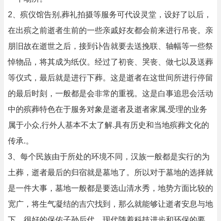
2、殡仪馆告别,葬礼拍摄等服务可代设灵堂，设好了以后，
在出殡之前逝者生前的一些亲戚好友都会前来进行吊丧。亲
朋旧故在逝世之后，接到讣告就要去送挽联、轴幅等一些祭
悼物品，将其成为纸仪。经过了初丧、哭丧、做七以及送葬
等仪式，最后就是进行下葬。这是逝者在这世间所进行停留
的最后时刻，一般都是会非常的重视。这是白事追思会活动
中的殡葬特色在于服务对象是逝者及逝者家属,受理的业务
属于小众,行外人基本不太了解.具有历史和当地殡葬文化的
传承.。
3、每个民族由于所处的环境不同，汉族一般都是实行的为
土葬，逝者最后的归宿就是墓地了。所以对于墓地的选择就
是一件大事，墓地一般都是要选山清水秀，地势方面比较的
宽广，将生气凝结的吉穴找到，那么就能够让逝者安息与地
下，很好的保佑子孙后代。现代随着科技进步和环保的要