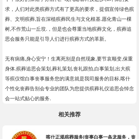
求，人们对此类殡葬方式有了更高的要求，提倡宣传绿色殡
葬、文明殡葬,旨在深植殡葬民生与文化根基.愿化青山一棵
树,不作荒山一丘坟.，但是也会尊重当地殡葬文化，殡葬追
思会服务只能是引导人们进行殡葬方式的革新。
无有病痛,身心安宁！生离死别是自然现象,要节哀顺变,保重
身体.殡葬追思会策划,葬礼策划,丧礼跟拍,白事策划,出大殡
等殡仪馆白事丧事服务您的满意就是我司服务的目标,喀什
个性化丧葬告别会专业的团队为您提供殡葬礼仪追思会悼念
会一站式贴心的服务.
相关推荐
喀什正规殡葬服务|丧事白事一条龙服务，丧