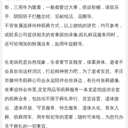
祭，三周年为隆重，一般都要过大事，搭设祭棚，请鼓乐
手、阴阳班子打醮念经、呈献纸活、花圈等。
不管丧属选择何种殡葬方式，以上烧纸的讲究，均可参考，
或联系公司提供相关的丧事跟拍录像,殡礼鲜花服务同时，
还可给增加的附属业务，如周年提醒等。
生老病死是自然现象，生者要节哀顺变，保重身体。逝者不
会喜欢你这样消沉，打起精神努力吧，为了逝者安息。枣庄
市滕州市殡葬公司会永远陪伴在你身边，有任何丧葬摄像,
丧事追悼会布置,灵堂用品等殡葬服务一条龙是指提供全套
的殡葬业务，包括但不限于葬礼举行、灵堂设置、遗体接
运、遗体存放、守灵服务、悼念服务、遗体火化、骨灰入
葬、殡葬用车、周年祭祀等的需要，随时可来电，为您代办
关于葬礼的一切事宜。