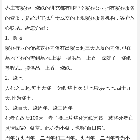
枣庄市殡葬中烧纸的讲究都有哪些？殡葬公司拥有殡葬服务
的资质，是经过审批注册成立的正规殡葬服务机构，客户放
心联系。给您介绍：
1、圆坟
殡葬行业的传统丧葬习俗有出殡日起三天原坟的习俗,即在
墓地下葬的需到墓地,上梁、摆供品、上香、踩院子、烧纸
等程式。摆供品、上香、烧纸。
2、烧七
人死之日起,每七天烧一次纸,烧七次,过七殿,共七七,四十九
天,此为烧七。
3、烧百天、烧周年、烧三周年
死者亡故后100天，孝子要上坟烧化冥纸冥钱，或将死者亡
灵请回家中祭奠。此亦为小祭，也称“百日祭”。
周年分头周年、二周年和三周年。头周年、二周年皆为小