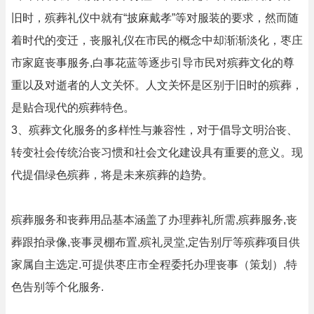
旧时，殡葬礼仪中就有“披麻戴孝”等对服装的要求，然而随
着时代的变迁，丧服礼仪在市民的概念中却渐渐淡化，枣庄
市家庭丧事服务,白事花蓝等逐步引导市民对殡葬文化的尊
重以及对逝者的人文关怀。人文关怀是区别于旧时的殡葬，
是贴合现代的殡葬特色。
3、殡葬文化服务的多样性与兼容性，对于倡导文明治丧、
转变社会传统治丧习惯和社会文化建设具有重要的意义。现
代提倡绿色殡葬，将是未来殡葬的趋势。
殡葬服务和丧葬用品基本涵盖了办理葬礼所需,殡葬服务,丧
葬跟拍录像,丧事灵棚布置,殡礼灵堂,定告别厅等殡葬项目供
家属自主选定.可提供枣庄市全程委托办理丧事（策划）,特
色告别等个化服务.