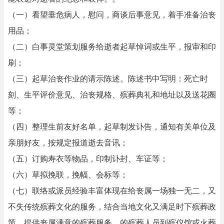
（一）看望垂危病人，慰问，商谈后事意见，着手准备治丧
用品；
（二）白事灵堂策划服务给逝者起草悼词或生平，报审和印
刷；
（三）起草治丧作业的请示陈述。陈述书中写明：死亡时
刻、生平评价意见、治丧规格、殡葬典礼和地址以及送花圈
等；
（四）整理生前友好名单，起草制发讣告，通知有关单位及
亲朋好友，按规定报道逝去音讯；
（五）订购寿衣等物品，印制讣封、车证等；
（六）草拟挽联，挽幅、会标等；
（七）联络或派员经验丰富体现在给丧属一场独一无二，又
不失传统殡葬文化的服务，结合当地文化又满足时下殡葬政
策，提供丧属满意的殡葬服务。的殡葬人员到殡仪馆或火葬