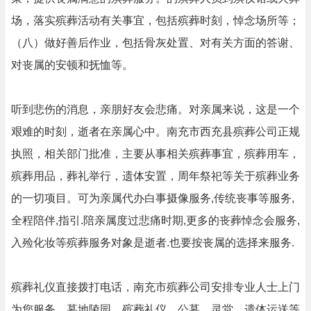
场，落实殡葬活动有关事宜，包括殡葬时刻，悼念场所等；
（八）做好善后作业，包括骨灰处置、对有关方面的答谢、
对丧属的安顿和抚恤等。
听到悲伤的消息，亲朋好友会悲痛。对亲属来说，这是一个
艰难的时刻，逝者在亲属心中。南充市西充县殡葬公司正规
执照，相关部门批准，主要从事相关殡葬事宜，殡葬用车，
殡葬用品，葬礼举行，遗体安置，周年祭祀等关于殡葬业务
的一切项目。可为亲属代办白事摄像服务,传统丧事等服务,
全程陪伴,指引.陪亲属度过悲痛时期,更多的丧葬悼念会服务,
入殓化妆等殡葬服务对象是逝者.也要按丧属的选择来服务.
殡葬礼仪直接拨打电话，南充市殡葬公司安排专业人士上门
为您服务。墓地陵园，殡葬礼仪，公墓，灵堂，遗体运送等