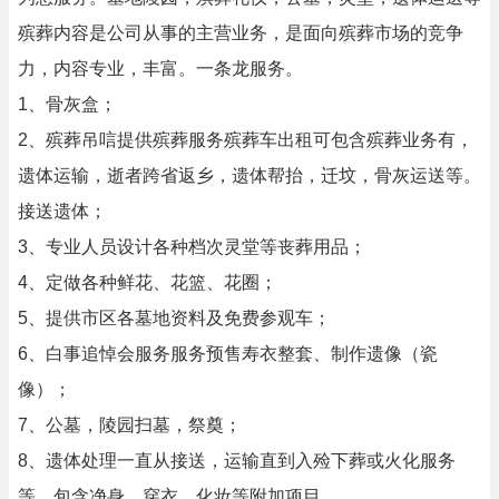
殡葬内容是公司从事的主营业务，是面向殡葬市场的竞争
力，内容专业，丰富。一条龙服务。
1、骨灰盒；
2、殡葬吊唁提供殡葬服务殡葬车出租可包含殡葬业务有，
遗体运输，逝者跨省返乡，遗体帮抬，迁坟，骨灰运送等。
接送遗体；
3、专业人员设计各种档次灵堂等丧葬用品；
4、定做各种鲜花、花篮、花圈；
5、提供市区各墓地资料及免费参观车；
6、白事追悼会服务服务预售寿衣整套、制作遗像（瓷
像）；
7、公墓，陵园扫墓，祭奠；
8、遗体处理一直从接送，运输直到入殓下葬或火化服务
等。包含净身，穿衣，化妆等附加项目。