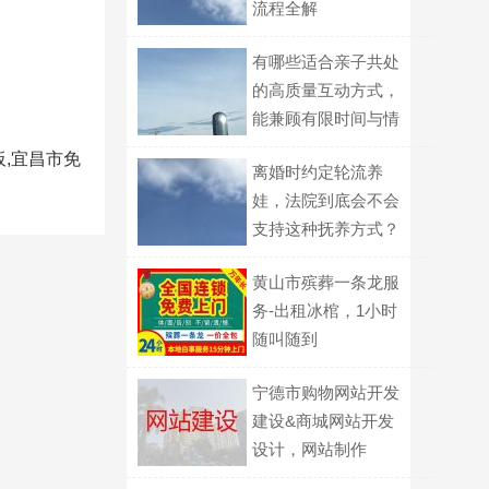
流程全解
有哪些适合亲子共处
的高质量互动方式，
能兼顾有限时间与情
感联结？
板,宜昌市免
离婚时约定轮流养
娃，法院到底会不会
支持这种抚养方式？
黄山市殡葬一条龙服
务-出租冰棺，1小时
随叫随到
宁德市购物网站开发
建设&商城网站开发
设计，网站制作