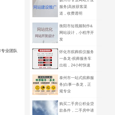
服务|高效获客渠
道，收费透明
衡阳市短视频制作&
网站设计，小程序开
发
市专业团队
怀化市殡葬殡仪服务
一条龙-殡葬服务车
出租，24小时快速
上门
泰州市一站式殡葬服
务|白事一条龙，正
规专业
购买二手房公积金贷
款条件，二手房申请