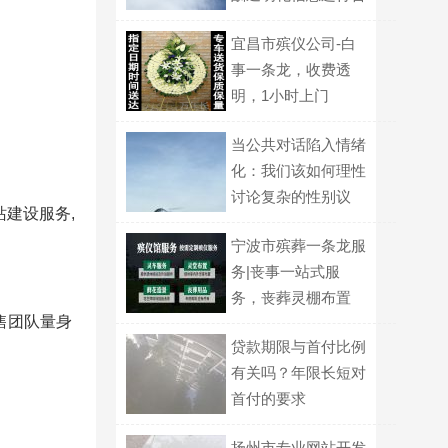
理报价？
宜昌市殡仪公司-白
事一条龙，收费透
明，1小时上门
当公共对话陷入情绪
化：我们该如何理性
讨论复杂的性别议
建设服务,
题？
宁波市殡葬一条龙服
务|丧事一站式服
务，丧葬灵棚布置
售团队量身
贷款期限与首付比例
有关吗？年限长短对
首付的要求
扬州市专业网站开发