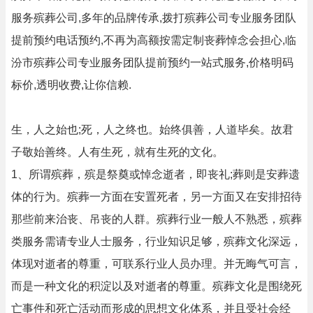
服务殡葬公司,多年的品牌传承,拨打殡葬公司专业服务团队
提前预约电话预约,不再为高额按需定制丧葬悼念会担心,临
汾市殡葬公司专业服务团队提前预约一站式服务,价格明码
标价,透明收费,让你信赖.
生，人之始也;死，人之终也。始终俱善，人道毕矣。故君
子敬始善终。人有生死，就有生死的文化。
1、所谓殡葬，殡是祭奠或悼念逝者，即丧礼;葬则是安葬遗
体的行为。殡葬一方面在安置死者，另一方面又在安排招待
那些前来治丧、吊丧的人群。殡葬行业一般人不熟悉，殡葬
类服务需请专业人士服务，行业知识足够，殡葬文化深远，
体现对逝者的尊重，可联系行业人员办理。并无晦气可言，
而是一种文化的积淀以及对逝者的尊重。殡葬文化是围绕死
亡事件和死亡活动而形成的思想文化体系，并且受社会经