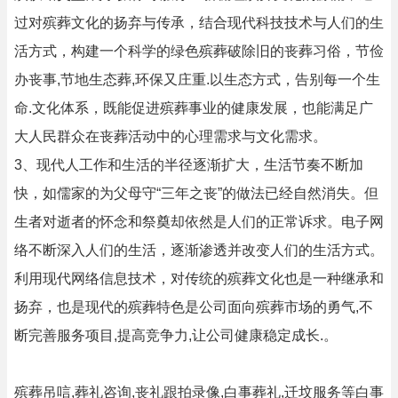
过对殡葬文化的扬弃与传承，结合现代科技技术与人们的生
活方式，构建一个科学的绿色殡葬破除旧的丧葬习俗，节俭
办丧事,节地生态葬,环保又庄重.以生态方式，告别每一个生
命.文化体系，既能促进殡葬事业的健康发展，也能满足广
大人民群众在丧葬活动中的心理需求与文化需求。
3、现代人工作和生活的半径逐渐扩大，生活节奏不断加
快，如儒家的为父母守“三年之丧”的做法已经自然消失。但
生者对逝者的怀念和祭奠却依然是人们的正常诉求。电子网
络不断深入人们的生活，逐渐渗透并改变人们的生活方式。
利用现代网络信息技术，对传统的殡葬文化也是一种继承和
扬弃，也是现代的殡葬特色是公司面向殡葬市场的勇气,不
断完善服务项目,提高竞争力,让公司健康稳定成长.。
殡葬吊唁,葬礼咨询,丧礼跟拍录像,白事葬礼,迁坟服务等白事