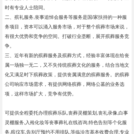
时有专业人士陪同。
二、殡礼服务,丧事追悼会服务等服务是国/家扶持的一种服
务项目，资本可以涌入服务市场，对于整个殡葬市场来说，
有很大优势和竞争的空间。打破行业垄断，展开殡葬服务竞
争。
三、近年有新的殡葬服务及殡葬方式，经验丰富体现在给丧
属一场独一无二，又不失传统殡葬文化的服务，结合当地文
化又满足时下殡葬政策，提供丧属满意的殡葬服务。的殡葬
公司响应市场需求，有提供网络殡葬，网络公墓的业务选
项，这样市场扩大，竞争有优势。
可提供全程委托办理殡葬乐队,丧葬灵棚策划,丧礼录像,白事
灵棚服务,入殓化妆等丧事葬礼在线咨询,特色告别等个化服
务.殡仪车,告别厅预约不用排队,等临汾市基本收费合理,专业