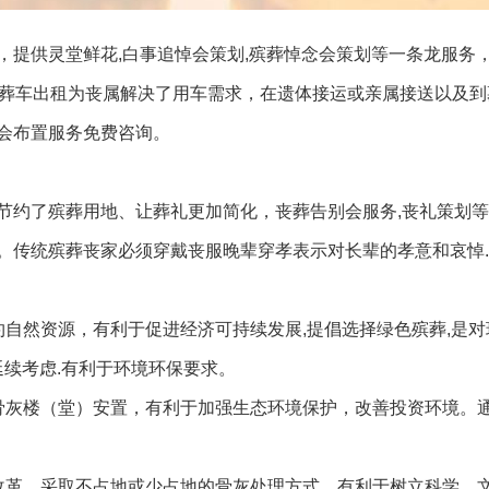
，提供灵堂鲜花,白事追悼会策划,殡葬悼念会策划等一条龙服务
殡葬车出租为丧属解决了用车需求，在遗体接运或亲属接送以及到
会布置服务免费咨询。
节约了殡葬用地、让葬礼更加简化，丧葬告别会服务,丧礼策划
。传统殡葬丧家必须穿戴丧服晚辈穿孝表示对长辈的孝意和哀悼
自然资源，有利于促进经济可持续发展,提倡选择绿色殡葬,是对
延续考虑.有利于环境环保要求。
骨灰楼（堂）安置，有利于加强生态环境保护，改善投资环境。
改革，采取不占地或少占地的骨灰处理方式，有利于树立科学、