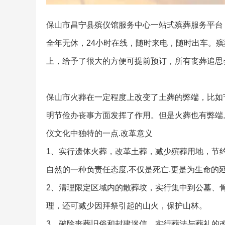
保山市昌宁县殡仪馆服务中心一站式殡葬服务平台
全年无休，24小时在线，随时来电，随时出车。
上，给予了很大的方便可提前预订，所有丧葬追思
保山市火葬在一定程度上改变了土葬的弊端，比如
明节俭办丧事方面发挥了作用。但是火葬也有弊端
仪文化中独特的一点.改革意义
1、实行遗体火葬，改革土葬，减少殡葬用地，节约
自然的一种负责任态度,不仅是死亡,更是为生命的
2、清理限定区域内的散葬坟，实行集中到公墓、
理，还可减少因拜祭引起的山火，保护山林。
3、破除丧葬旧俗和封建迷信，实行葬法与葬礼的