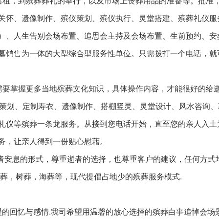
出租，到殡葬葬礼的举行，以及市场上丧葬用品的准备等。批准
关怀、遗像制作、殡仪策划、殡仪执行、灵堂搭建、殡葬礼仪服
）、人生告别会场布置、追思会主持及会场布置、生前预约、安
墓销售为一体的大型综合型服务性单位。只需拨打一个电话，就
需要掌握更多当地殡葬文化知识，具体操作内容，才能很好的给
仪策划、定制寿衣、遗像制作、搭棚竖灵、灵堂设计、风水咨询、
礼仪等殡葬一条龙服务。从接到您电话开始，直至您的亲人入土
务，让亲人得到一份贴心慰藉。
逝者安息的形式，尊重逝者的选择，也尊重客户的建议，任何方式
火葬，树葬，海葬等，现代提倡占地少的殡葬服务模式.
暖的回忆与感情.我司希望用温馨的放心选择的殡葬白事追悼会场