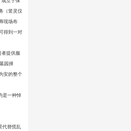
，成立于保
务（竖灵仪
葬现场布
可得到一对
逝者提供服
墓园择
为安的整个
均是一种悼
景代替慌乱