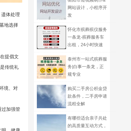
网站设计，小程序开
，遗体处理
发
墓地选择
怀化市殡葬殡仪服务
一条龙-殡葬服务车
出租，24小时快速
上门
等在提倡文
泰州市一站式殡葬服
务|白事一条龙，正
.是传统礼
规专业
环境、对
购买二手房公积金贷
款条件，二手房申请
流程全解
通过加强管
有哪些适合亲子共处
的高质量互动方式，
文明、健康