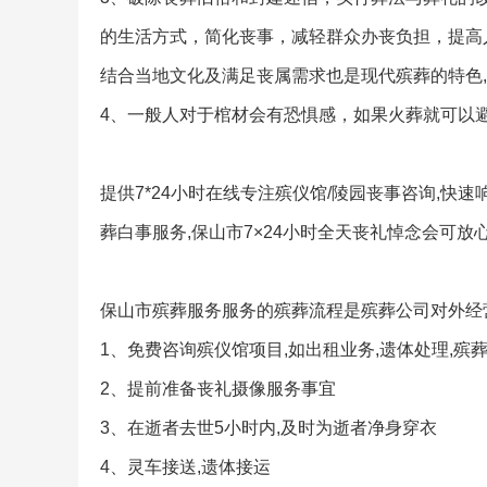
的生活方式，简化丧事，减轻群众办丧负担，提高
结合当地文化及满足丧属需求也是现代殡葬的特色,
4、一般人对于棺材会有恐惧感，如果火葬就可以
提供7*24小时在线专注殡仪馆/陵园丧事咨询,快速
葬白事服务,保山市7×24小时全天丧礼悼念会可放
保山市殡葬服务服务的殡葬流程是殡葬公司对外经营
1、免费咨询殡仪馆项目,如出租业务,遗体处理,殡
2、提前准备丧礼摄像服务事宜
3、在逝者去世5小时内,及时为逝者净身穿衣
4、灵车接送,遗体接运