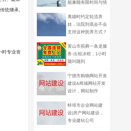
能兼顾有限时间与情
传统继承,
感联结？
离婚时约定轮流养
娃，法院到底会不会
支持这种抚养方式？
黄山市殡葬一条龙服
4小时专业丧
务-出租冰棺，1小时
随叫随到
宁德市购物网站开发
建设&商城网站开发
设计，网站制作
蚌埠市企业网站建
设|房产网站建设，
专业建站公司