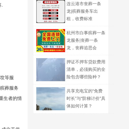
连云港市丧葬一条
.
龙|殡葬服务车出
租，收费标准
杭州市白事殡葬一条
龙服务|丧葬一条
龙，丧葬追思会
押证不押车贷款费用
清单，必须购买的全
险包含哪些险种？
移坟等服
等殡葬服务
共享充电宝的“免费
重生者的情
时长”与“阶梯计价”具
体如何计算？