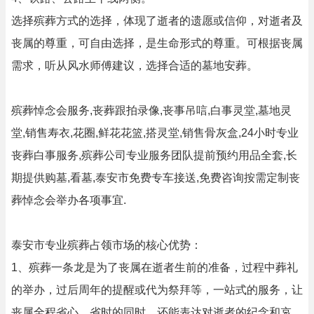
选择殡葬方式的选择，体现了逝者的遗愿或信仰，对逝者及
丧属的尊重，可自由选择，是生命形式的尊重。可根据丧属
需求，听从风水师傅建议，选择合适的墓地安葬。
殡葬悼念会服务,丧葬跟拍录像,丧事吊唁,白事灵堂,墓地灵
堂,销售寿衣,花圈,鲜花花篮,搭灵堂,销售骨灰盒,24小时专业
丧葬白事服务,殡葬公司专业服务团队提前预约用品全套,长
期提供购墓,看墓,泰安市免费专车接送,免费咨询按需定制丧
葬悼念会举办各项事宜.
泰安市专业殡葬占领市场的核心优势：
1、殡葬一条龙是为了丧属在逝者生前的准备，过程中葬礼
的举办，过后周年的提醒或代为祭拜等，一站式的服务，让
丧属全程省心，省时的同时，还能表达对逝者的纪念和哀