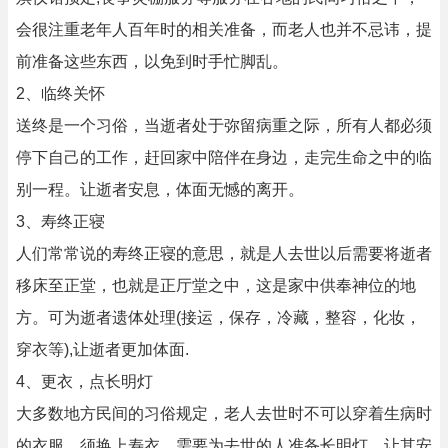
会很注重老年人百年时的相关准备，而老人也并不忌讳，提
前准备这些东西，以免到时手忙脚乱。
2、临终关怀
送终是一个习俗，当逝者处于弥留病重之际，所有人都必须
停下自己的工作，赶回家中陪伴在身边，走完生命之中的临
别一程。让逝者安息，体面无憾的离开。
3、寿终正寝
人们常常说的寿终正寝的意思，就是人去世以后需要将逝者
移床至正堂，也就是正厅堂之中，这是家中供奉神位的地
方。可为逝者遗体处理(接运，保存，冷藏，整容，化妆，
穿衣等),让逝者更加体面.
4、更衣，点长明灯
大多数地方民间的习俗规定，老人去世时不可以穿着生病时
的衣服，须换上寿衣。需要为去世的人准备长明灯，让其安