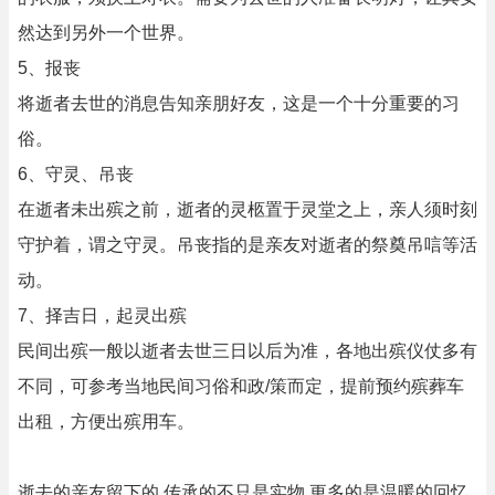
然达到另外一个世界。
5、报丧
将逝者去世的消息告知亲朋好友，这是一个十分重要的习
俗。
6、守灵、吊丧
在逝者未出殡之前，逝者的灵柩置于灵堂之上，亲人须时刻
守护着，谓之守灵。吊丧指的是亲友对逝者的祭奠吊唁等活
动。
7、择吉日，起灵出殡
民间出殡一般以逝者去世三日以后为准，各地出殡仪仗多有
不同，可参考当地民间习俗和政/策而定，提前预约殡葬车
出租，方便出殡用车。
逝去的亲友留下的,传承的不只是实物,更多的是温暖的回忆