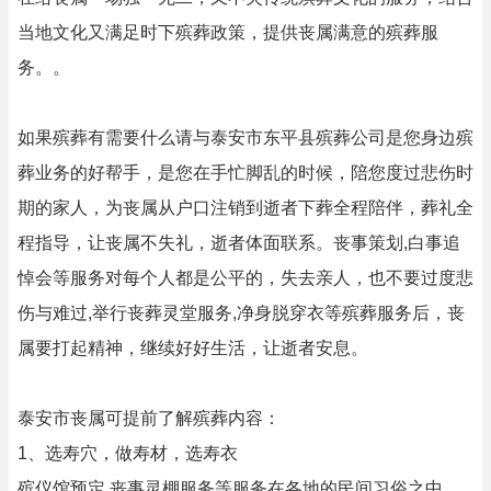
当地文化又满足时下殡葬政策，提供丧属满意的殡葬服
务。。
如果殡葬有需要什么请与泰安市东平县殡葬公司是您身边殡
葬业务的好帮手，是您在手忙脚乱的时候，陪您度过悲伤时
期的家人，为丧属从户口注销到逝者下葬全程陪伴，葬礼全
程指导，让丧属不失礼，逝者体面联系。丧事策划,白事追
悼会等服务对每个人都是公平的，失去亲人，也不要过度悲
伤与难过,举行丧葬灵堂服务,净身脱穿衣等殡葬服务后，丧
属要打起精神，继续好好生活，让逝者安息。
泰安市丧属可提前了解殡葬内容：
1、选寿穴，做寿材，选寿衣
殡仪馆预定,丧事灵棚服务等服务在各地的民间习俗之中，