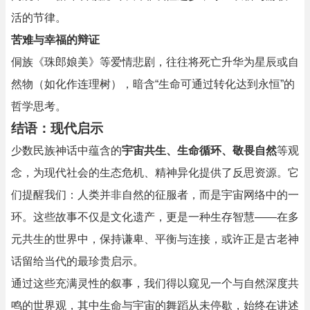
活的节律。
苦难与幸福的辩证
侗族《珠郎娘美》等爱情悲剧，往往将死亡升华为星辰或自
然物（如化作连理树），暗含“生命可通过转化达到永恒”的
哲学思考。
结语：现代启示
少数民族神话中蕴含的
宇宙共生、生命循环、敬畏自然
等观
念，为现代社会的生态危机、精神异化提供了反思资源。它
们提醒我们：人类并非自然的征服者，而是宇宙网络中的一
环。这些故事不仅是文化遗产，更是一种生存智慧——在多
元共生的世界中，保持谦卑、平衡与连接，或许正是古老神
话留给当代的最珍贵启示。
通过这些充满灵性的叙事，我们得以窥见一个与自然深度共
鸣的世界观，其中生命与宇宙的舞蹈从未停歇，始终在讲述