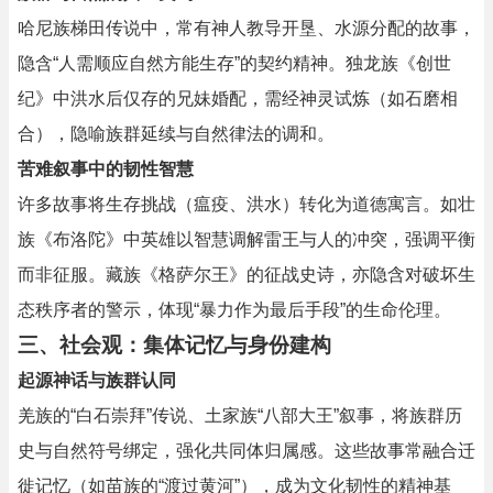
哈尼族梯田传说中，常有神人教导开垦、水源分配的故事，
隐含“人需顺应自然方能生存”的契约精神。独龙族《创世
纪》中洪水后仅存的兄妹婚配，需经神灵试炼（如石磨相
合），隐喻族群延续与自然律法的调和。
苦难叙事中的韧性智慧
许多故事将生存挑战（瘟疫、洪水）转化为道德寓言。如壮
族《布洛陀》中英雄以智慧调解雷王与人的冲突，强调平衡
而非征服。藏族《格萨尔王》的征战史诗，亦隐含对破坏生
态秩序者的警示，体现“暴力作为最后手段”的生命伦理。
三、社会观：集体记忆与身份建构
起源神话与族群认同
羌族的“白石崇拜”传说、土家族“八部大王”叙事，将族群历
史与自然符号绑定，强化共同体归属感。这些故事常融合迁
徙记忆（如苗族的“渡过黄河”），成为文化韧性的精神基