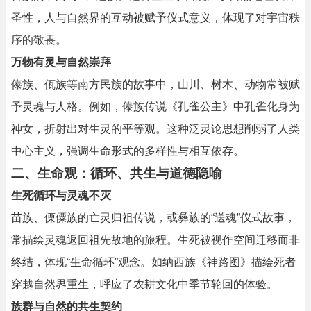
圣性，人与自然界的互动被赋予仪式意义，体现了对宇宙秩
序的敬畏。
万物有灵与自然崇拜
傣族、佤族等南方民族的故事中，山川、树木、动物常被赋
予灵魂与人格。例如，傣族传说《孔雀公主》中孔雀化身为
神女，折射出对生灵的平等观。这种泛灵论思想削弱了人类
中心主义，强调生命形式的多样性与相互依存。
二、生命观：循环、共生与道德隐喻
生死循环与灵魂不灭
苗族、傈僳族的亡灵归祖传说，或彝族的“送魂”仪式故事，
常描绘灵魂返回祖先故地的旅程。生死被视作空间迁移而非
终结，体现“生命循环”观念。如纳西族《神路图》描绘死者
穿越自然界重生，呼应了农耕文化中季节轮回的体验。
族群与自然的共生契约