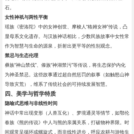
石。
女性神祇与两性平衡
瑶族《密洛陀》中的女神创世、摩梭人“格姆女神”传说，凸
显母系文化遗存。与汉族神话相比，少数民族故事中女性常
作为智慧与生命的源泉，折射出更平等的性别观念。
禁忌与生态伦理
彝族“神山禁伐”、傣族“神湖禁污”等传说，将生态保护内化
为神圣禁忌。这些故事通过超自然惩罚的叙事（如触怒山神
导致灾荒），维系了传统社会的可持续发展智慧。
四、美学与哲学特质
隐喻式思维与非线性时间
神话中常出现变形（人兽互化）、梦境通灵等情节，如鄂伦
春族《熊的传说》中人与熊的亲属关系，打破物种界限。时
间观常呈循环或螺旋式，而非线性进步，呼应农耕与游牧生