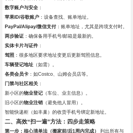
数字账户与安全
：
苹果ID/谷歌账户
：设备查找、账单地址。
PayPal/Alipay/微信支付
：账单地址，尤其是跨境支付时。
两步验证
：确保备用手机号/邮箱是最新的。
实体卡片与证件
：
驾照
：很多地区要求地址变更后更新驾照信息。
车辆登记地址
（如需）。
各类会员卡
：如Costco、山姆会员店等。
门禁与社区相关
：
新小区的
物业登记
（车位、业主信息）。
旧小区的
物业注销
（避免他人冒用）。
智能快递柜（如丰巢）的收货手机号绑定新地址。
二、高效“扫一遍”方法：四步走策略
第一步：核心清单法（搬家前/后1周内完成）
列出所有与