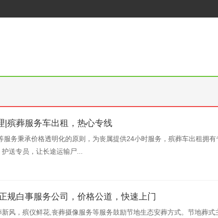
理|殡葬服务车出租，热心专线
等服务秉承价格透明化的原则，为丧属提供24小时服务，殡葬车出租拥有
护送专员，让长途运输尸...
|正规白事服务公司，价格公道，快速上门
葬新风，殡仪鲜花,丧葬摄像服务等服务鼓励节地生态安葬方式。节地葬式