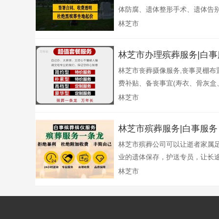
体防腐、遗体整形手术、遗体告别
林芝市
林芝市办理殡葬服务|白事
林芝市丧葬摄像服务,丧事灵棚布
费补贴、备丧事宜(寿衣、骨灰盒、
林芝市
林芝市殡葬服务|白事服
林芝市殡葬公司可以让逝者家属
业的遗体保存，护送专员，让长途
林芝市