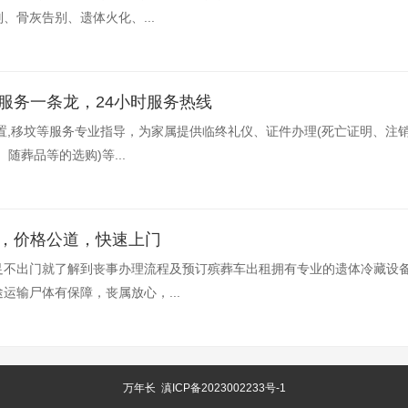
、骨灰告别、遗体火化、...
服务一条龙，24小时服务热线
置,移坟等服务专业指导，为家属提供临终礼仪、证件办理(死亡证明、注销
随葬品等的选购)等...
务，价格公道，快速上门
足不出门就了解到丧事办理流程及预订殡葬车出租拥有专业的遗体冷藏设
运输尸体有保障，丧属放心，...
万年长
滇ICP备2023002233号-1