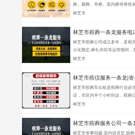
葬、廊葬、亭葬、室内葬等将骨灰
林芝市
林芝市殡葬一条龙服务电话
林芝市殡葬公司成立多年，是相
火化预定,葬礼吊唁等运营期间，打
林芝市
林芝市殡仪服务一条龙|
林芝市殡葬车出租是殡葬行业必
话，市区内半个小时到达，殡葬公
林芝市
林芝市殡葬服务公司一条龙
林芝市丧事拍摄,室内设灵堂,殡