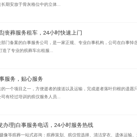
长期安放于骨灰格位中的立体...
|丧葬服务租车，24小时快速上门
关部门备案的白事服务公司，是一家正规、专业白事机构，公司在白事悼念
造了专业的殡葬车出租服...
丧事服务，贴心服务
含的一个项目之一，方便逝者的接送以及运输，完成逝者落叶归根的遗愿
司有经过培训的殡仪服务人员...
办理|白事服务电话，24小时服务热线
葬摄像等殡葬一站式咨询：殡葬策划、殡仪馆选择、清洁穿衣、遗体运输