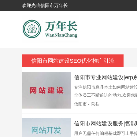
欢迎光临信阳市万年长
信阳市网站建设SEO优化推广引流
信阳市专业网站建设|er
专注信阳市息县本土如何网站建设
全体员工不断前进的动力,欢迎您致
信阳市 - 息县
信阳市网站建设服务|智
用户无需任何编程基础即可上手操