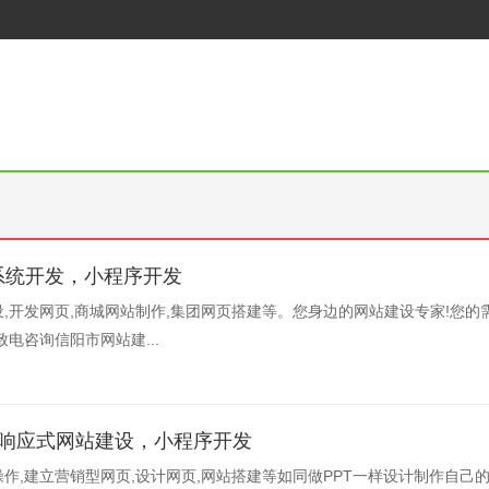
p系统开发，小程序开发
,开发网页,商城网站制作,集团网页搭建等。您身边的网站建设专家!您的
电咨询信阳市网站建...
能响应式网站建设，小程序开发
作,建立营销型网页,设计网页,网站搭建等如同做PPT一样设计制作自己的