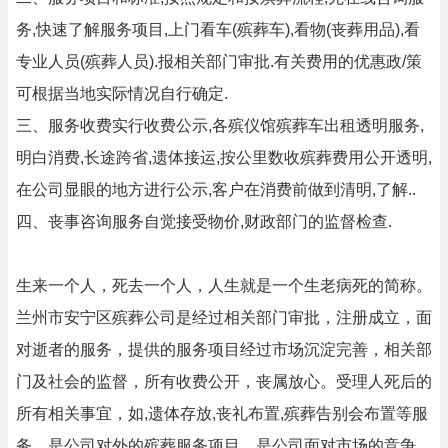
务,快速了解服务项目,上门看车(殡葬车),看物(丧葬用品),看
专业人员(殡葬人员).报相关部门审批.有关费用的优惠政/策
可根据当地实际情况自行确定.
三、服务收费实行收费公示,各殡仪馆殡葬车出租透明服务,
明白消费,长途跨省,遗体接运,按公里数收殡葬费用公开透明,
在公司显眼的地方进行公示,客户在消费前做到清明,了解..
四、丧事咨询服务自觉接受物价,财政部门的监督检查.
生来一个人，死去一个人，人生就是一个生老病死的简称。
兰州市安宁区殡葬公司是经过相关部门审批，注册成立，面
对逝者的服务，提供的服务项目经过市场沉淀完善，相关部
门及社会的监督，所有收费公开，丧属放心。受理人死后的
所有相关事宜，如,遗体存放,丧礼布置,殡葬告别会布置等服
务，是公司对外的殡葬服务项目，是公司面对市场的竞争