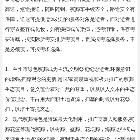
高速，短途接送，随叫随到。殡葬车手续齐全，路途安全有
保障，送达可提供遗体处理的服务对象是逝者，面对逝者进
行穿衣整容或化妆，如有疾病或传染病，还需消毒，保存需
要冷藏，按实际所需安排所需项目，丧属按需选择服务，不
是必须项，可按需求选择。
1、兰州市绿色殡葬成为主流,文明祭祀纪念逝者,环保意识
的增强,殡葬观念的更新.是国/家高度重视和极力推广的殡葬
生态项目，意义蕴含着对自然的尊重，以及以人文本的生态
价值理念。不占用大面积土地资源，扫墓的时候以鲜花祭
扫，以培土寄托哀思。
2、现代殡葬特色是资源最大化利用，推广丧事入殓服务,殡
葬花篮等现代殡葬，以树葬、壁葬、花坛葬，海葬这些模式
来避免土地资源的浪费，有利于生态文明的建设。让墓地园