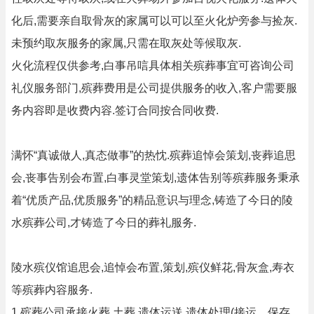
化后,需要亲自取骨灰的家属可以可以至火化炉旁参与捡灰.
未预约取灰服务的家属,只需在取灰处等候取灰.
火化流程仅供参考,白事吊唁具体相关殡葬事宜可咨询公司
礼仪服务部门,殡葬费用是公司提供服务的收入,客户需要服
务内容即是收费内容.签订合同按合同收费.
满怀“真诚做人,真态做事”的热忱.殡葬追悼会策划,丧葬追思
会,丧事告别会布置,白事灵堂策划,遗体告别等殡葬服务秉承
着“优质产品,优质服务”的精品意识与理念,铸造了今日的陵
水殡葬公司,才铸造了今日的葬礼服务.
陵水殡仪馆追思会,追悼会布置,策划,殡仪鲜花,骨灰盒,寿衣
等殡葬内容服务.
1.殡葬公司承接火葬,土葬,遗体运送,遗体处理(接运，保存，