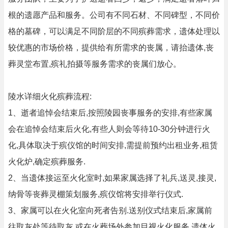
根的遗愿产品和服务。公司有不同石材、不同碑型，不同价
格的墓碑，可以满足不同阶层的不同殡葬需求，遗体处理以
较优惠的市场价格，提供给有所需求的丧属，请抬遗体,丧
葬灵堂布置,殡礼拍摄等服务需求的丧属们放心。
陵水详细火化殡葬流程:
1、逝者追悼会结束后,按照陵园丧事服务的安排,有些家属
会在追悼会结束后火化,有些人则会等待10-30分钟进行火
化,具体取决于殡仪馆的时间安排,需提前预约出租业务,租赁
火化炉,确定殡葬服务.
2、当遗体接运至火化室时,如果家属选择了礼兵,送灵,接灵,
纳骨等丧葬灵棚策划服务,殡仪馆将安排举行仪式.
3、家属可以在火化室向死者告别.送别仪式结束后,家属前
往取灰处等待取灰,或在火葬场外参加目视火化服务.遗体火