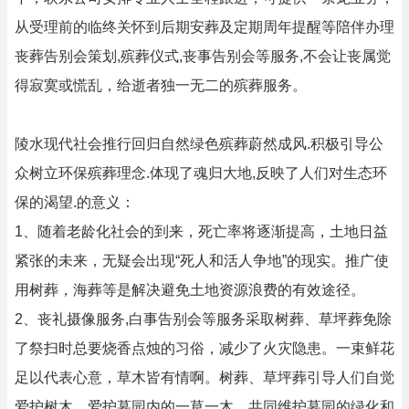
从受理前的临终关怀到后期安葬及定期周年提醒等陪伴办理
丧葬告别会策划,殡葬仪式,丧事告别会等服务,不会让丧属觉
得寂寞或慌乱，给逝者独一无二的殡葬服务。
陵水现代社会推行回归自然绿色殡葬蔚然成风.积极引导公
众树立环保殡葬理念.体现了魂归大地,反映了人们对生态环
保的渴望.的意义：
1、随着老龄化社会的到来，死亡率将逐渐提高，土地日益
紧张的未来，无疑会出现“死人和活人争地”的现实。推广使
用树葬，海葬等是解决避免土地资源浪费的有效途径。
2、丧礼摄像服务,白事告别会等服务采取树葬、草坪葬免除
了祭扫时总要烧香点烛的习俗，减少了火灾隐患。一束鲜花
足以代表心意，草木皆有情啊。树葬、草坪葬引导人们自觉
爱护树木，爱护墓园内的一草一木，共同维护墓园的绿化和