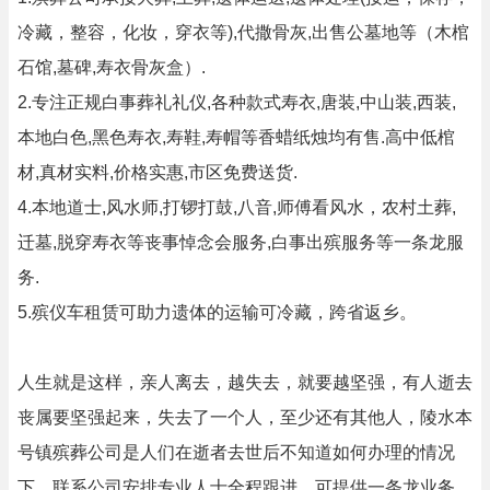
冷藏，整容，化妆，穿衣等),代撒骨灰,出售公墓地等（木棺
石馆,墓碑,寿衣骨灰盒）.
2.专注正规白事葬礼礼仪,各种款式寿衣,唐装,中山装,西装,
本地白色,黑色寿衣,寿鞋,寿帽等香蜡纸烛均有售.高中低棺
材,真材实料,价格实惠,市区免费送货.
4.本地道士,风水师,打锣打鼓,八音,师傅看风水，农村土葬,
迁墓,脱穿寿衣等丧事悼念会服务,白事出殡服务等一条龙服
务.
5.殡仪车租赁可助力遗体的运输可冷藏，跨省返乡。
人生就是这样，亲人离去，越失去，就要越坚强，有人逝去
丧属要坚强起来，失去了一个人，至少还有其他人，陵水本
号镇殡葬公司是人们在逝者去世后不知道如何办理的情况
下，联系公司安排专业人士全程跟进，可提供一条龙业务，