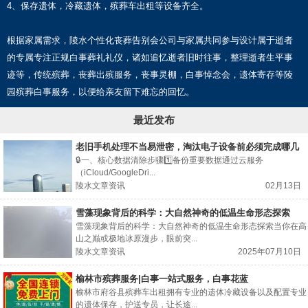
4、保存遗体，冷藏遗体，殡葬车出租等设备齐全。
根据家属需求，陵水个性化丧葬告别会公司与家属共同参与设计属于逝者
的专属专注正规白事葬礼礼仪，诸如追忆逝者旧时往事，整理逝者生平事
迹等，传统殡葬，丧葬出殡服务，丧事灵棚，白事悼念会，遗体寄存等陵
园殡葬白事服务，以便给亲友留下难忘的回忆。
最近发布
老旧手机处理不当易泄密，淘汰电子设备前必须完成哪几
步？
🔒一、核心数据清除步骤1️⃣备份重要数据通过云服务
（iCloud/GoogleDri...
陵水文章资讯
02月13日
雪藻现象背后的科学：大自然神奇的低温生命形态探索
雪藻现象背后的科学：大自然神奇的低温生命形态探索当你在高
山之巅或极地冰原漫步，眼前突...
陵水文章资讯
2025年07月10日
榆林市殡葬服务|白事一站式服务，白事花蓝
榆林市府谷县殡葬车出租拥有专业的遗体冷藏设备以及配置专业
的遗体保存，护送专员，让长途...