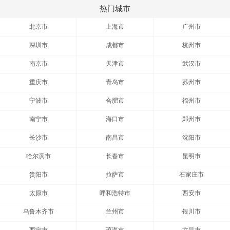
热门城市
北京市
上海市
广州市
深圳市
成都市
杭州市
南京市
天津市
武汉市
重庆市
青岛市
苏州市
宁波市
合肥市
福州市
南宁市
海口市
郑州市
长沙市
南昌市
沈阳市
哈尔滨市
长春市
昆明市
贵阳市
拉萨市
石家庄市
太原市
呼和浩特市
西安市
乌鲁木齐市
兰州市
银川市