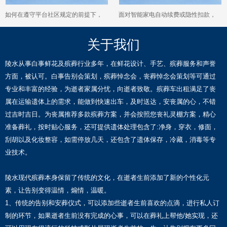
如何在遵守平台社区规定的前提下，
面对智能家电自动续费或隐性扣款，
有效表达个人观点和创意？
2026年我们可以通过哪些步骤追回款
关于我们
项？
陵水从事白事鲜花及殡葬行业多年，在鲜花设计、手艺、殡葬服务和声誉
方面，被认可。白事告别会策划，殡葬悼念会，丧葬悼念会策划等可通过
专业和丰富的经验，为逝者家属分忧，向逝者致敬。殡葬车出租满足了丧
属在运输遗体上的需求，能做到快速出车，及时送达，安丧属的心，不错
过吉时吉日。为丧属推荐多款殡葬方案，并会按照您丧礼灵棚方案，精心
准备葬礼，按时贴心服务，还可提供遗体处理包含了:净身，穿衣，修面，
刮胡以及化妆整容，如需停放几天，还包含了遗体保存，冷藏，消毒等专
业技术。
陵水现代殡葬本身保留了传统的文化，在逝者生前添加了新的个性化元
素，让告别变得温情，煽情，温暖。
1、传统的告别和安葬仪式，可以添加些逝者生前喜欢的点滴，进行私人订
制的环节，如果逝者生前没有完成的心事，可以在葬礼上帮他/她实现，还