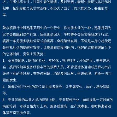
大，生者也需关注，注重生者的情绪，及时安抚，能帮生者度过这悲伤时
刻中，按实际能力及需求选择，不必为了面子，而大操大办，要生前尽
孝。
陵水殡葬行业既熟悉又陌生的一个行业，作为服务业的一种，熟悉是因为
迟早会接触到这个行业，陌生则是因为，平时并不会经常接触这个行业。
殡葬一条龙服务犹如管家式的殡葬，全程陪伴丧属，不管是从身心感受还
是葬礼礼仪的提醒和安排，让丧属在这段时间内，很好的过度和缓解当下
的悲痛时间。竞争主要优势：
1、高素质团队，队伍的专业，年轻化，管理科学，环保建设，丧事追思
会，殡葬跟拍等服务经验丰富的殡葬人员，不管是遗体运输或是葬礼举行
还是下葬的全过程，有任何问题，均能及时应对，快速处理。避免一切问
题的发生。
2、殡葬公司行业中的定位是为逝者服务，让丧属安心，放心，感受温暖
等。
3、专业殡葬的从业人员均持证上岗，专业院校毕业，岗前提供一定时间的
岗前培训，考试合格方可上岗。服务质量高、生产成本低、准时将逝者遗
体送至指定地点等。