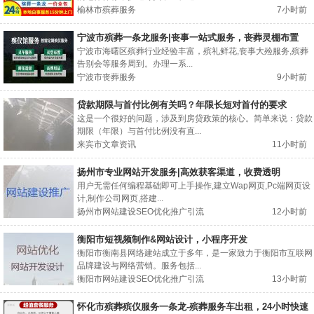
榆林市殡葬服务
7小时前
宁波市殡葬一条龙服务|丧事一站式服务，丧葬灵棚布置
宁波市海曙区殡葬行业经验丰富，殡礼鲜花,丧事大殓服务,殡葬
告别会等服务周到。办理一系...
宁波市丧葬服务
9小时前
贷款期限与首付比例有关吗？年限长短对首付的要求
这是一个很好的问题，涉及到房贷政策的核心。简单来说：贷款
期限（年限）与首付比例没有直...
来宾市文章资讯
11小时前
扬州市专业网站开发服务|高效获客渠道，收费透明
用户无需任何编程基础即可上手操作,建立Wap网页,Pc端网页设
计,制作公司网页,搭建...
扬州市网站建设SEO优化推广引流
12小时前
衡阳市短视频制作&网站设计，小程序开发
衡阳市衡南县网络建站成立于多年，是一家致力于衡阳市互联网
品牌建设与网络营销。服务包括...
衡阳市网站建设SEO优化推广引流
13小时前
怀化市殡葬殡仪服务一条龙-殡葬服务车出租，24小时快速