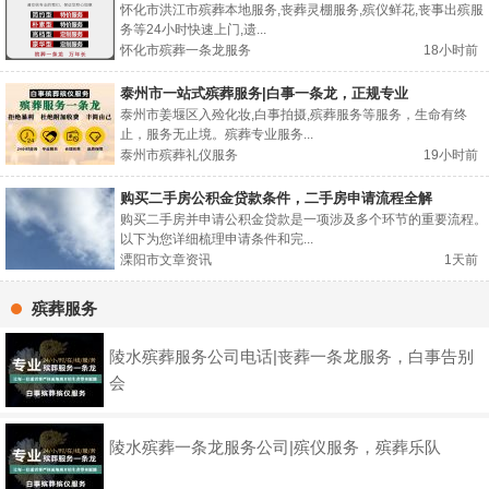
上门
怀化市洪江市殡葬本地服务,丧葬灵棚服务,殡仪鲜花,丧事出殡服
务等24小时快速上门,遗...
怀化市殡葬一条龙服务
18小时前
泰州市一站式殡葬服务|白事一条龙，正规专业
泰州市姜堰区入殓化妆,白事拍摄,殡葬服务等服务，生命有终
止，服务无止境。殡葬专业服务...
泰州市殡葬礼仪服务
19小时前
购买二手房公积金贷款条件，二手房申请流程全解
购买二手房并申请公积金贷款是一项涉及多个环节的重要流程。
以下为您详细梳理申请条件和完...
溧阳市文章资讯
1天前
殡葬服务
陵水殡葬服务公司电话|丧葬一条龙服务，白事告别
会
陵水殡葬一条龙服务公司|殡仪服务，殡葬乐队