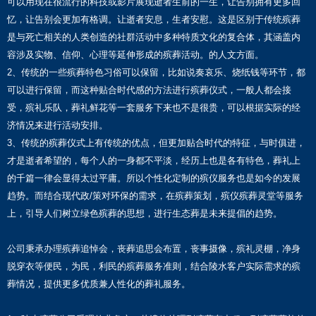
可以用现在很流行的科技或影片展现逝者生前的一生，让告别拥有更多回
忆，让告别会更加有格调。让逝者安息，生者安慰。这是区别于传统殡葬
是与死亡相关的人类创造的社群活动中多种特质文化的复合体，其涵盖内
容涉及实物、信仰、心理等延伸形成的殡葬活动。的人文方面。
2、传统的一些殡葬特色习俗可以保留，比如说奏哀乐、烧纸钱等环节，都
可以进行保留，而这种贴合时代感的方法进行殡葬仪式，一般人都会接
受，殡礼乐队，葬礼鲜花等一套服务下来也不是很贵，可以根据实际的经
济情况来进行活动安排。
3、传统的殡葬仪式上有传统的优点，但更加贴合时代的特征，与时俱进，
才是逝者希望的，每个人的一身都不平淡，经历上也是各有特色，葬礼上
的千篇一律会显得太过平庸。所以个性化定制的殡仪服务也是如今的发展
趋势。而结合现代政/策对环保的需求，在殡葬策划，殡仪殡葬灵堂等服务
上，引导人们树立绿色殡葬的思想，进行生态葬是未来提倡的趋势。
公司秉承办理殡葬追悼会，丧葬追思会布置，丧事摄像，殡礼灵棚，净身
脱穿衣等便民，为民，利民的殡葬服务准则，结合陵水客户实际需求的殡
葬情况，提供更多优质兼人性化的葬礼服务。