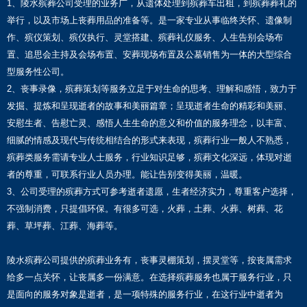
1、陵水殡葬公司受理的业务广，从遗体处理到殡葬车出租，到殡葬葬礼的
举行，以及市场上丧葬用品的准备等。是一家专业从事临终关怀、遗像制
作、殡仪策划、殡仪执行、灵堂搭建、殡葬礼仪服务、人生告别会场布
置、追思会主持及会场布置、安葬现场布置及公墓销售为一体的大型综合
型服务性公司。
2、丧事录像，殡葬策划等服务立足于对生命的思考、理解和感悟，致力于
发掘、提炼和呈现逝者的故事和美丽篇章；呈现逝者生命的精彩和美丽、
安慰生者、告慰亡灵、感悟人生生命的意义和价值的服务理念，以丰富、
细腻的情感及现代与传统相结合的形式来表现，殡葬行业一般人不熟悉，
殡葬类服务需请专业人士服务，行业知识足够，殡葬文化深远，体现对逝
者的尊重，可联系行业人员办理。能让告别变得美丽，温暖。
3、公司受理的殡葬方式可参考逝者遗愿，生者经济实力，尊重客户选择，
不强制消费，只提倡环保。有很多可选，火葬，土葬、火葬、树葬、花
葬、草坪葬、江葬、海葬等。
陵水殡葬公司提供的殡葬业务有，丧事灵棚策划，摆灵堂等，按丧属需求
给多一点关怀，让丧属多一份满意。在选择殡葬服务也属于服务行业，只
是面向的服务对象是逝者，是一项特殊的服务行业，在这行业中逝者为