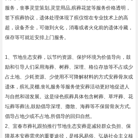
服务，丧事灵堂策划,灵堂用品,殡葬花篮等服务价格透明，
签下殡葬协议，遗体处理体现了殡仪馆在专业技术上的高
超，设备齐全，可做到火化，消毒或者火化前的遗体冷藏，
保存等可就近安排上门服务。
1、节地生态安葬，以节约资源、保护环境为价值导向，鼓
励和引导人们采用海葬、树葬、深埋、格位存放等不占或少
占土地、少耗资源、少使用不可降解材料的方式安葬骨灰或
遗体，殡礼灵棚,丧礼服务等服务使安葬活动更好地促进人
与自然和谐发展。这是绿色殡葬具体包含树葬、草坪葬、花
坛葬等葬法,鼓励倡导深埋、撒散、海葬等不保留骨灰方式,
倡导占地少或不占地.所倡导的回归自然。
2、宜春市葬礼跟拍推行节地生态安葬是减轻群众负担、保
障基本安葬需求的重要途径，是移风易俗、弘扬社会主义核