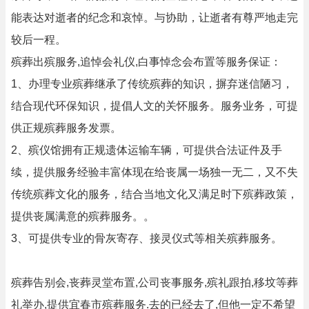
能表达对逝者的纪念和哀悼。与协助，让逝者有尊严地走完
较后一程。
殡葬出殡服务,追悼会礼仪,白事悼念会布置等服务保证：
1、办理专业殡葬继承了传统殡葬的知识，摒弃迷信陋习，
结合现代环保知识，提倡人文的关怀服务。服务业务，可提
供正规殡葬服务发票。
2、殡仪馆拥有正规遗体运输车辆，可提供合法证件及手
续，提供服务经验丰富体现在给丧属一场独一无二，又不失
传统殡葬文化的服务，结合当地文化又满足时下殡葬政策，
提供丧属满意的殡葬服务。。
3、可提供专业的骨灰寄存、接灵仪式等相关殡葬服务。
殡葬告别会,丧葬灵堂布置,公司丧事服务,殡礼跟拍,移坟等葬
礼举办,提供宜春市殡葬服务.去的已经去了,但他一定不希望